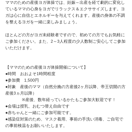
ママのための産後ヨガ体操では、妊娠～出産を経て劇的に変化し
ているママの心身をヨガでリラックス＆エクササイズします。ヨ
ガは心に自信とエネルギーを与えてくれます。産後の身体の不調
を整えるヨガを一緒に楽しみましょう。
ほとんどの方がヨガ未経験者ですので、初めての方でもお気軽に
ご参加ください。また、2～3人程度の少人数制ご安心してご参加
いただけます。
【ママのための産後ヨガ体操開催について】
●時間 おおよそ1時間程度
●参加費 1,500円
●対象 産後のママ（自然分娩の方産後2ヶ月以降、帝王切開の方
産後3ヵ月以降）
※産後、数年経っているかたもご参加大歓迎です！
●会場は授乳、おむつ替え自由です
●赤ちゃんと一緒にご参加可能です。
●感染症対策のため、マスク着用、事前の手洗い消毒、ご自宅で
の事前検温をお願いいたします。