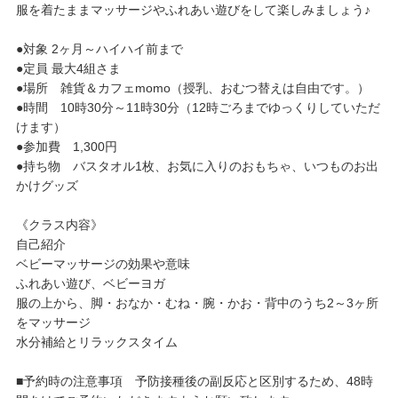
服を着たままマッサージやふれあい遊びをして楽しみましょう♪
●対象 2ヶ月～ハイハイ前まで
●定員 最大4組さま
●場所 雑貨＆カフェmomo（授乳、おむつ替えは自由です。）
●時間 10時30分～11時30分（12時ごろまでゆっくりしていただ
けます）
●参加費 1,300円
●持ち物 バスタオル1枚、お気に入りのおもちゃ、いつものお出
かけグッズ
《クラス内容》
自己紹介
ベビーマッサージの効果や意味
ふれあい遊び、ベビーヨガ
服の上から、脚・おなか・むね・腕・かお・背中のうち2～3ヶ所
をマッサージ
水分補給とリラックスタイム
■予約時の注意事項 予防接種後の副反応と区別するため、48時