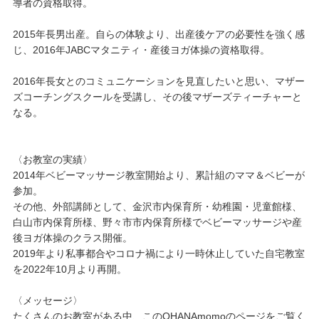
導者の資格取得。
2015年長男出産。自らの体験より、出産後ケアの必要性を強く感
じ、2016年JABCマタニティ・産後ヨガ体操の資格取得。
2016年長女とのコミュニケーションを見直したいと思い、マザー
ズコーチングスクールを受講し、その後マザーズティーチャーと
なる。
〈お教室の実績〉
2014年ベビーマッサージ教室開始より、累計組のママ＆ベビーが
参加。
その他、外部講師として、金沢市内保育所・幼稚園・児童館様、
白山市内保育所様、野々市市内保育所様でベビーマッサージや産
後ヨガ体操のクラス開催。
2019年より私事都合やコロナ禍により一時休止していた自宅教室
を2022年10月より再開。
〈メッセージ〉
たくさんのお教室がある中、このOHANAmomoのページをご覧く