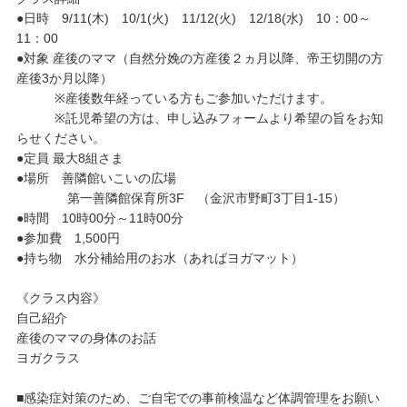
●日時 9/11(木) 10/1(火) 11/12(火) 12/18(水) 10：00～
11：00
●対象 産後のママ（自然分娩の方産後２ヵ月以降、帝王切開の方
産後3か月以降）
※産後数年経っている方もご参加いただけます。
※託児希望の方は、申し込みフォームより希望の旨をお知
らせください。
●定員 最大8組さま
●場所 善隣館いこいの広場
第一善隣館保育所3F （金沢市野町3丁目1-15）
●時間 10時00分～11時00分
●参加費 1,500円
●持ち物 水分補給用のお水（あればヨガマット）
《クラス内容》
自己紹介
産後のママの身体のお話
ヨガクラス
■感染症対策のため、ご自宅での事前検温など体調管理をお願い