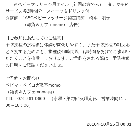
※ベビーマッサージ用オイル（初回の方のみ）、タテ
マチP
サービス券2時間分、スイーツ＆ドリンク付
☆講師 JABCベビーマッサージ認定講師 橋本 明子
（雑貨＆カフェmomo 店長）
【ご参加にあたってのご注意】
予防接種の接種後は体調が変化しやすく、また予防接種の
副反応
と区別するためにも、接種後48時間以上は時間を
あけてご参加い
ただくことを推奨しております。ご予約を
される際は、予防接種
の日時をご確認くださいませ。
ご予約・お問合せ
ベビマ・ベビヨガ教室momo
（雑貨＆カフェmomo内）
TEL 076-261-0660 （水曜・第2第4火
曜定休、営業時間11：
00～18：00）
2016年10月25日 08:31