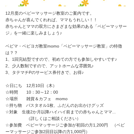
12月度のベビーマッサージ教室のご案内です。
赤ちゃんが喜んでくれれば、ママもうれしい！！
赤ちゃんとママの双方にさまざまな効果のある「ベビーマッサー
ジ」を一緒に楽しみましょう♪
ベビマ・ベビヨガ教室momo「ベビーマッサージ教室」
の特徴
は？？
1、1回完結型ですので、初めての方でも参加しやすいで
す♪
2、少人数制ですので、アットホームな雰囲気♪
3、タテマチPのサービス券付きで、お得♪
☆日にち 12月10日（木）
☆時間 10：30～12：00
☆場所 雑貨＆カフェ momo
☆持ち物 バスタオル1枚、ふだんのお出かけグッズ
☆対象 生後2か月以降ハイハイ前までの赤ちゃんとママ
...
（詳しくはご相談ください）
☆参加費 ベビーマッサージご参加が初回の方1,200
円 （ベビ
ーマッサージご参加2回目以降の方1,000
円）