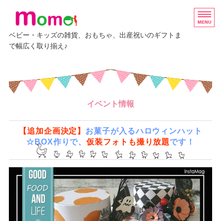
ベビー・キッズの雑貨、おもちゃ、出産祝いのギフトま
で幅広く取り揃え♪
ホーム
グッズ
イベント情報
ベビーギフト
エルゴベビー
【追加企画決定】
お菓子が入るハロウィンハット
☆BOX作りで、
仮装フォトも撮り放題
です！
イベント・講座情報