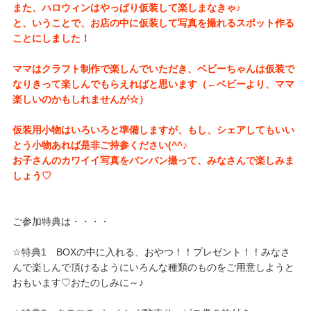
また、ハロウィンはやっぱり仮装して楽しまなきゃ♪
と、いうことで、お店の中に仮装して写真を撮れるスポッ
ト作る
ことにしました！
ママはクラフト制作で楽しんでいただき、ベビーちゃんは
仮装で
なりきって楽しんでもらえればと思います（←ベビ
ーより、ママ
楽しいのかもしれませんが☆）
仮装用小物はいろいろと準備しますが、もし、シェアして
もいい
とう小物あれば是非ご持参ください(^^♪
お子さんのカワイイ写真をバンバン撮って、みなさんで楽
しみま
しょう♡
ご参加特典は・・・・
☆特典1 BOXの中に入れる、おやつ！！プレゼント！！みなさ
んで楽しんで頂けるようにいろんな種類のものをご用意しようと
おもいます♡おたのしみに～♪