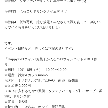
☆特典2 タテマチパーキング駐車サービス券２枚付き
☆特典3 ほっこりドリンクタイム有り♡
☆特典4 仮装写真、撮り放題！みなさんで譲りあって、
楽しい
カワイイ写真をいっぱい撮りましょ♪
です。
イベント日時など、詳しくは下記の通りです♪
「Happyハロウィン♪お菓子が入るハロウィンハット☆BOX作
り」
☆日時 10月18日（火） 10:00〜12:00
☆場所 雑貨＆カフェmomo
☆講師 オリジナルアルバムPAO 南部 好先生
☆参加費 2,000円
（BOXに入れるおやつ数個、タテマチパーキング駐車サービス券
2枚、ドリンク付）
☆定員 6名様
☆持ち物 はさみ、ボンド、筆記用具。